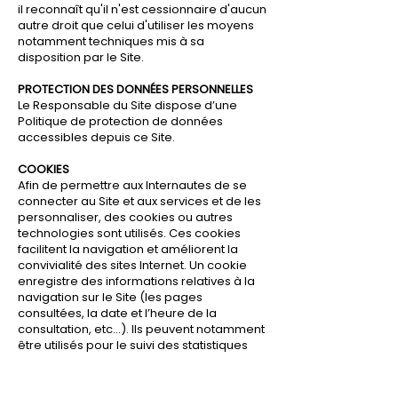
il reconnaît qu'il n'est cessionnaire d'aucun
autre droit que celui d'utiliser les moyens
notamment techniques mis à sa
disposition par le Site.
PROTECTION DES DONNÉES PERSONNELLES
Le Responsable du Site dispose d’une
Politique de protection de données
accessibles depuis ce Site.
COOKIES
Afin de permettre aux Internautes de se
connecter au Site et aux services et de les
personnaliser, des cookies ou autres
technologies sont utilisés. Ces cookies
facilitent la navigation et améliorent la
convivialité des sites Internet. Un cookie
enregistre des informations relatives à la
navigation sur le Site (les pages
consultées, la date et l’heure de la
consultation, etc…). Ils peuvent notamment
être utilisés pour le suivi des statistiques
d’audience, pour permettre de garder la
session active en cas de nécessité de se
connecter à un compte, de partager des