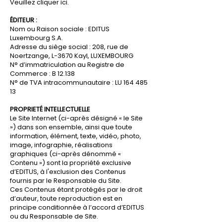
Veuillez cliquer
ici.
ÉDITEUR :
Nom ou Raison sociale : EDITUS
Luxembourg S.A.
Adresse du siège social : 208, rue de
Noertzange, L-3670 Kayl, LUXEMBOURG
N° d’immatriculation au Registre de
Commerce : B 12.138
N° de TVA intracommunautaire : LU
164 485
13
PROPRIETÉ INTELLECTUELLE
Le Site Internet (ci-après désigné « le Site
») dans son ensemble, ainsi que toute
information, élément, texte, vidéo, photo,
image, infographie, réalisations
graphiques (ci-après dénommé «
Contenu ») sont la propriété exclusive
d’EDITUS, à l'exclusion des Contenus
fournis par le Responsable du Site.
Ces Contenus étant protégés par le droit
d’auteur, toute reproduction est en
principe conditionnée à l’accord d’EDITUS
ou du Responsable de Site.